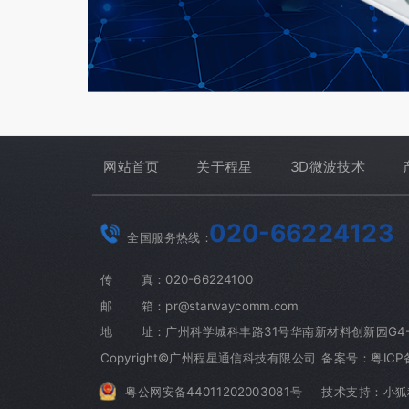
网站首页
关于程星
3D微波技术
020-66224123
全国服务热线：
传 真：020-66224100
邮 箱：pr@starwaycomm.com
地 址：广州科学城科丰路31号华南新材料创新园G4-20
Copyright©广州程星通信科技有限公司
备案号：粤ICP备
粤公网安备44011202003081号
技术支持：小狐