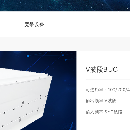
宽带设备
V波段BUC
可选功率：100/200/4
输出频率:V波段
输入频率:S~C波段